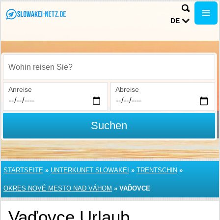
DE
Wohin reisen Sie?
Anreise
Abreise
Suchen
STARTSEITE
»
UNTERKUNFT SLOWAKEI
»
TRENTSCHIN
»
OKRES NOVÉ MESTO NAD VÁHOM
»
VAĎOVCE
Vaďovce Urlaub