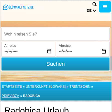
DE
Wohin reisen Sie?
Anreise
Abreise
Suchen
STARTSEITE
»
UNTERKUNFT SLOWAKEI
»
TRENTSCHIN
»
PRIEVIDZA
»
RADOBICA
Radobica Urlaub