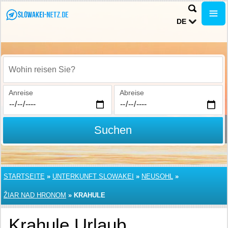
DE
Wohin reisen Sie?
Anreise
Abreise
Suchen
STARTSEITE
»
UNTERKUNFT SLOWAKEI
»
NEUSOHL
»
ŽIAR NAD HRONOM
»
KRAHULE
Krahule Urlaub