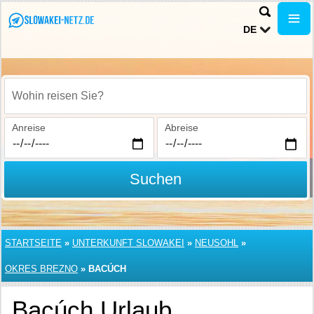
DE
Wohin reisen Sie?
Anreise
Abreise
Suchen
STARTSEITE
»
UNTERKUNFT SLOWAKEI
»
NEUSOHL
»
OKRES BREZNO
»
BACÚCH
Bacúch Urlaub