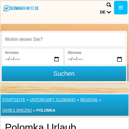
DE
Wohin reisen Sie?
Anreise
Abreise
Suchen
STARTSEITE
»
UNTERKUNFT SLOWAKEI
»
NEUSOHL
»
OKRES BREZNO
»
POLOMKA
Polomka Urlaub