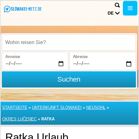
DE
Wohin reisen Sie?
Anreise
Abreise
Suchen
STARTSEITE
»
UNTERKUNFT SLOWAKEI
»
NEUSOHL
»
OKRES LUČENEC
»
RATKA
Ratka Urlaub