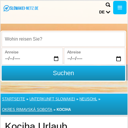
DE
Wohin reisen Sie?
Anreise
Abreise
Suchen
STARTSEITE
»
UNTERKUNFT SLOWAKEI
»
NEUSOHL
»
OKRES RIMAVSKÁ SOBOTA
»
KOCIHA
Kociha Urlaub