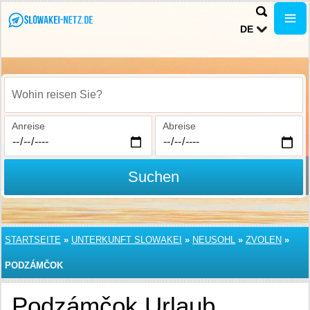
DE
Wohin reisen Sie?
Anreise
Abreise
Suchen
STARTSEITE
»
UNTERKUNFT SLOWAKEI
»
NEUSOHL
»
ZVOLEN
»
PODZÁMČOK
Podzámčok Urlaub