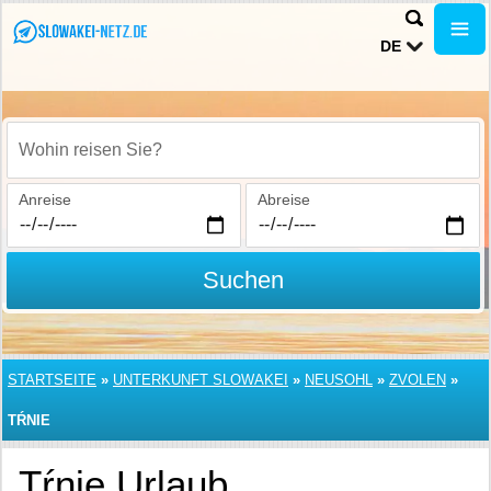
DE
Wohin reisen Sie?
Anreise
Abreise
Suchen
STARTSEITE
»
UNTERKUNFT SLOWAKEI
»
NEUSOHL
»
ZVOLEN
»
TŔNIE
Tŕnie Urlaub