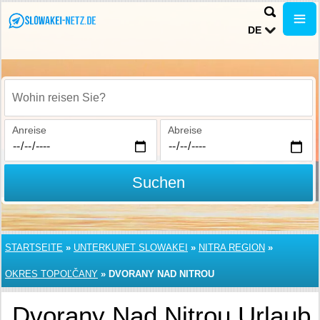
DE
Wohin reisen Sie?
Anreise
Abreise
Suchen
STARTSEITE
»
UNTERKUNFT SLOWAKEI
»
NITRA REGION
»
OKRES TOPOĽČANY
»
DVORANY NAD NITROU
Dvorany Nad Nitrou Urlaub