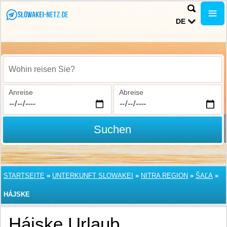
DE
Wohin reisen Sie?
Anreise
Abreise
Suchen
STARTSEITE
»
UNTERKUNFT SLOWAKEI
»
NITRA REGION
»
ŠAĽA
»
HÁJSKE
Hájske Urlaub