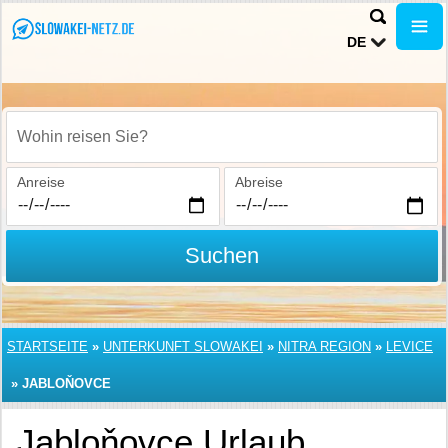
DE
Wohin reisen Sie?
Anreise
Abreise
Suchen
STARTSEITE
»
UNTERKUNFT SLOWAKEI
»
NITRA REGION
»
LEVICE
»
JABLOŇOVCE
Jabloňovce Urlaub