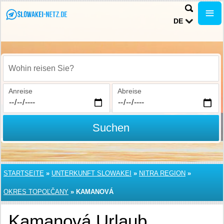
DE
Wohin reisen Sie?
Anreise
Abreise
Suchen
STARTSEITE
»
UNTERKUNFT SLOWAKEI
»
NITRA REGION
»
OKRES TOPOĽČANY
»
KAMANOVÁ
Kamanová Urlaub