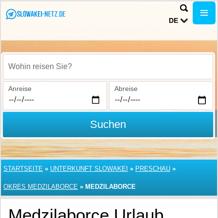
DE
Wohin reisen Sie?
Anreise
Abreise
Suchen
STARTSEITE
»
UNTERKUNFT SLOWAKEI
»
PRESCHAU
»
OKRES MEDZILABORCE
»
MEDZILABORCE
Medzilaborce Urlaub