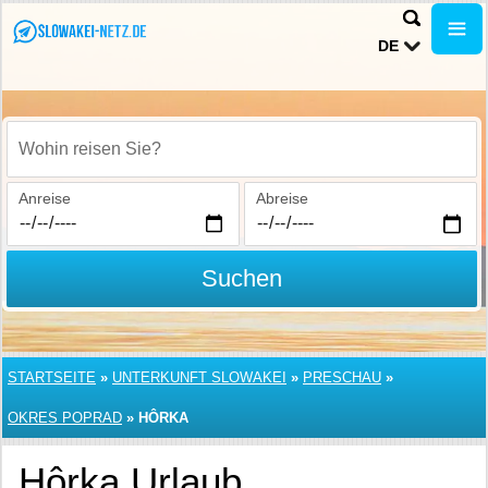
DE
Wohin reisen Sie?
Anreise
Abreise
Suchen
STARTSEITE
»
UNTERKUNFT SLOWAKEI
»
PRESCHAU
»
OKRES POPRAD
»
HÔRKA
Hôrka Urlaub