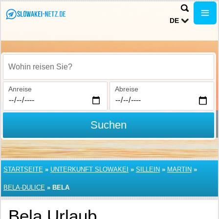
DE
Wohin reisen Sie?
Anreise
Abreise
Suchen
STARTSEITE
»
UNTERKUNFT SLOWAKEI
»
SILLEIN
»
MARTIN
»
BELA-DULICE
»
BELA
Bela Urlaub