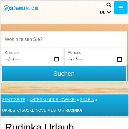
DE
Wohin reisen Sie?
Anreise
Abreise
Suchen
STARTSEITE
»
UNTERKUNFT SLOWAKEI
»
SILLEIN
»
OKRES KYSUCKÉ NOVÉ MESTO
»
RUDINKA
Rudinka Urlaub