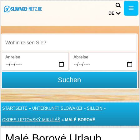
DE
Wohin reisen Sie?
Anreise
Abreise
Suchen
STARTSEITE
»
UNTERKUNFT SLOWAKEI
»
SILLEIN
»
OKRES LIPTOVSKÝ MIKULÁŠ
»
MALÉ BOROVÉ
Malé Borové Urlaub