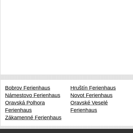
Bobrov Ferienhaus
Hruštín Ferienhaus
Námestovo Ferienhaus
Novot Ferienhaus
Oravská Polhora
Oravské Veselé
Ferienhaus
Ferienhaus
Zákamenné Ferienhaus