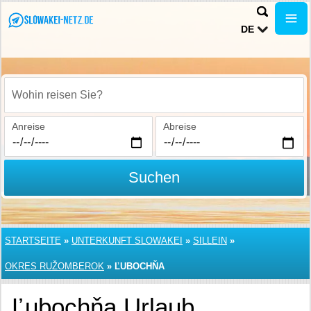
DE
Wohin reisen Sie?
Anreise
Abreise
Suchen
STARTSEITE
»
UNTERKUNFT SLOWAKEI
»
SILLEIN
»
OKRES RUŽOMBEROK
»
ĽUBOCHŇA
Ľubochňa Urlaub