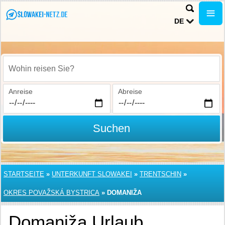
DE
Wohin reisen Sie?
Anreise
Abreise
Suchen
STARTSEITE
»
UNTERKUNFT SLOWAKEI
»
TRENTSCHIN
»
OKRES POVAŽSKÁ BYSTRICA
»
DOMANIŽA
Domaniža Urlaub