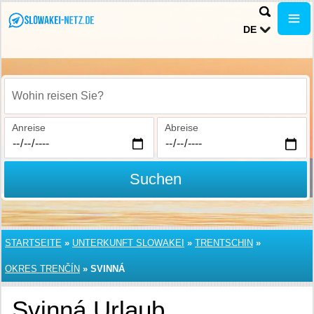
DE
Wohin reisen Sie?
Anreise
Abreise
Suchen
STARTSEITE
»
UNTERKUNFT SLOWAKEI
»
TRENTSCHIN
»
OKRES TRENČÍN
»
SVINNÁ
Svinná Urlaub