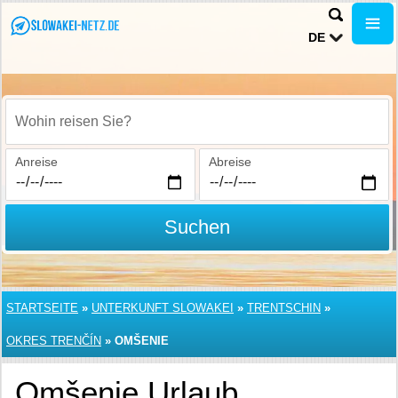
DE
Wohin reisen Sie?
Anreise
Abreise
Suchen
STARTSEITE
»
UNTERKUNFT SLOWAKEI
»
TRENTSCHIN
»
OKRES TRENČÍN
»
OMŠENIE
Omšenie Urlaub