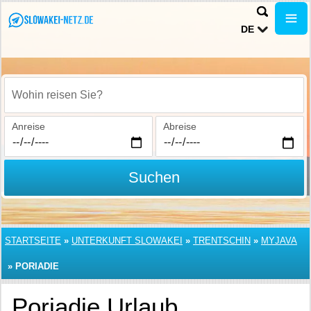
DE
Wohin reisen Sie?
Anreise
Abreise
Suchen
STARTSEITE
»
UNTERKUNFT SLOWAKEI
»
TRENTSCHIN
»
MYJAVA
»
PORIADIE
Poriadie Urlaub