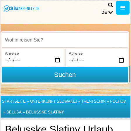
DE
Wohin reisen Sie?
Anreise
Abreise
Suchen
STARTSEITE
»
UNTERKUNFT SLOWAKEI
»
TRENTSCHIN
»
PÚCHOV
»
BELUSA
»
BELUSSKE SLATINY
Belusske Slatiny Urlaub