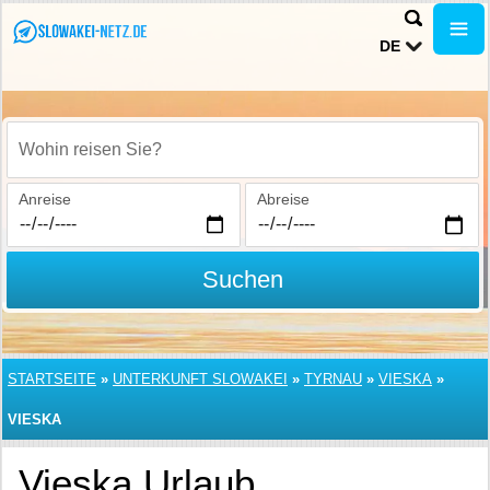
DE
Wohin reisen Sie?
Anreise
Abreise
Suchen
STARTSEITE
»
UNTERKUNFT SLOWAKEI
»
TYRNAU
»
VIESKA
»
VIESKA
Vieska Urlaub