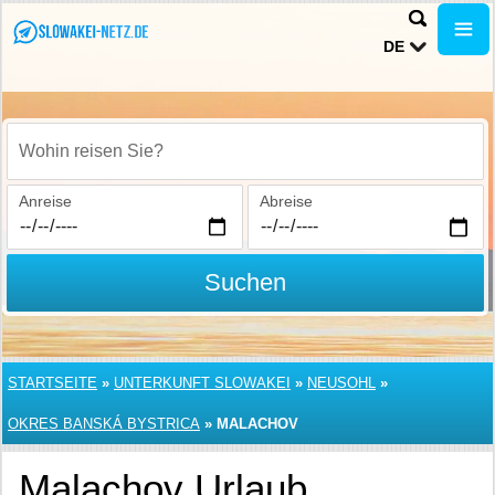
DE
Wohin reisen Sie?
Anreise
Abreise
Suchen
STARTSEITE
»
UNTERKUNFT SLOWAKEI
»
NEUSOHL
»
OKRES BANSKÁ BYSTRICA
»
MALACHOV
Malachov Urlaub