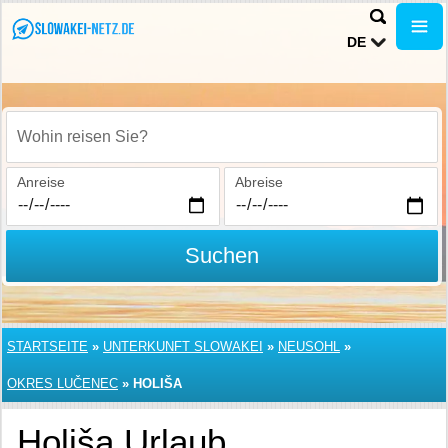
DE
Wohin reisen Sie?
Anreise
Abreise
Suchen
STARTSEITE
»
UNTERKUNFT SLOWAKEI
»
NEUSOHL
»
OKRES LUČENEC
»
HOLIŠA
Holiša Urlaub