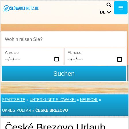
DE
Wohin reisen Sie?
Anreise
Abreise
Suchen
STARTSEITE
»
UNTERKUNFT SLOWAKEI
»
NEUSOHL
»
OKRES POLTÁR
»
ČESKÉ BREZOVO
České Brezovo Urlaub