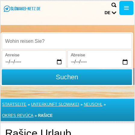
DE
Wohin reisen Sie?
Anreise
Abreise
Suchen
STARTSEITE
»
UNTERKUNFT SLOWAKEI
»
NEUSOHL
»
OKRES REVÚCA
»
RAŠICE
Rašice Urlaub