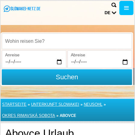
DE
Wohin reisen Sie?
Anreise
Abreise
Suchen
STARTSEITE
»
UNTERKUNFT SLOWAKEI
»
NEUSOHL
»
OKRES RIMAVSKÁ SOBOTA
»
ABOVCE
Abovce Urlaub