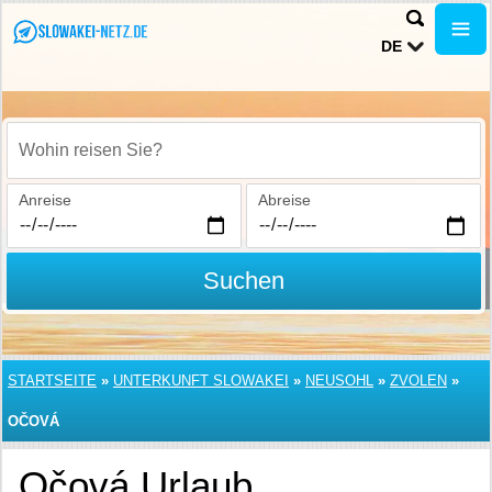
DE
Wohin reisen Sie?
Anreise
Abreise
Suchen
STARTSEITE
»
UNTERKUNFT SLOWAKEI
»
NEUSOHL
»
ZVOLEN
»
OČOVÁ
Očová Urlaub