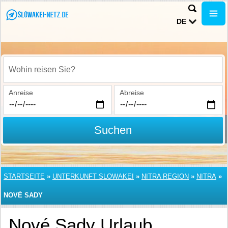
DE
Wohin reisen Sie?
Anreise
Abreise
Suchen
STARTSEITE
»
UNTERKUNFT SLOWAKEI
»
NITRA REGION
»
NITRA
»
NOVÉ SADY
Nové Sady Urlaub