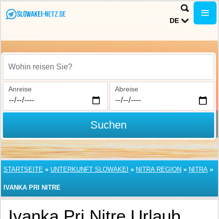
DE
Wohin reisen Sie?
Anreise
Abreise
Suchen
STARTSEITE
»
UNTERKUNFT SLOWAKEI
»
NITRA REGION
»
NITRA
»
IVANKA PRI NITRE
Ivanka Pri Nitre Urlaub