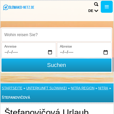
DE
Wohin reisen Sie?
Anreise
Abreise
Suchen
STARTSEITE
»
UNTERKUNFT SLOWAKEI
»
NITRA REGION
»
NITRA
»
ŠTEFANOVIČOVÁ
Štefanovičová Urlaub