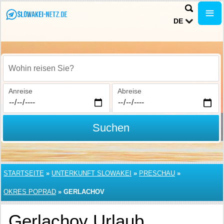
DE
Wohin reisen Sie?
Anreise
Abreise
Suchen
STARTSEITE
»
UNTERKUNFT SLOWAKEI
»
PRESCHAU
»
OKRES POPRAD
»
GERLACHOV
Gerlachov Urlaub