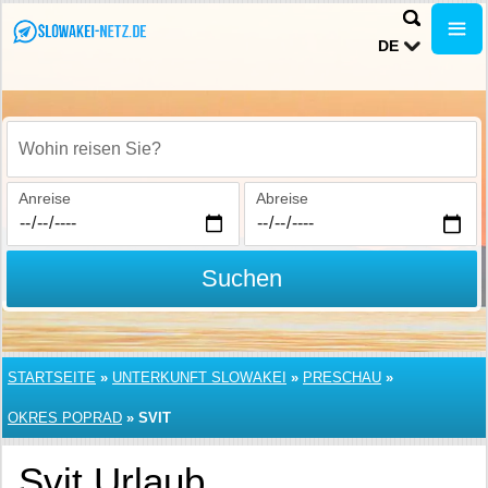
DE
Wohin reisen Sie?
Anreise
Abreise
Suchen
STARTSEITE
»
UNTERKUNFT SLOWAKEI
»
PRESCHAU
»
OKRES POPRAD
»
SVIT
Svit Urlaub