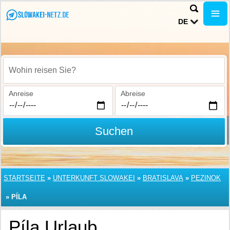
DE
Wohin reisen Sie?
Anreise
Abreise
Suchen
STARTSEITE
»
UNTERKUNFT SLOWAKEI
»
BRATISLAVA
»
PEZINOK
»
PÍLA
Píla Urlaub