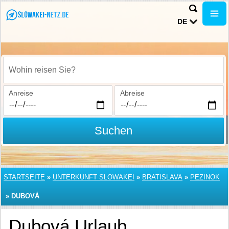
DE
Wohin reisen Sie?
Anreise
Abreise
Suchen
STARTSEITE
»
UNTERKUNFT SLOWAKEI
»
BRATISLAVA
»
PEZINOK
»
DUBOVÁ
Dubová Urlaub