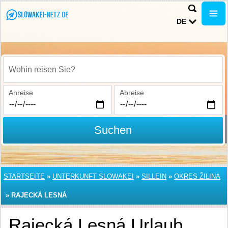
DE
Wohin reisen Sie?
Anreise
Abreise
Suchen
STARTSEITE
»
UNTERKUNFT SLOWAKEI
»
SILLEIN
»
OKRES ŽILINA
»
RAJECKÁ LESNÁ
Rajecká Lesná Urlaub