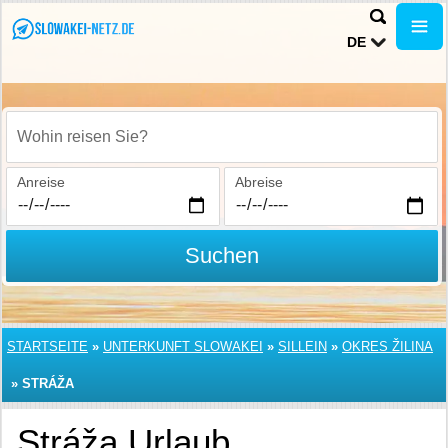
DE
Wohin reisen Sie?
Anreise
Abreise
Suchen
STARTSEITE
»
UNTERKUNFT SLOWAKEI
»
SILLEIN
»
OKRES ŽILINA
»
STRÁŽA
Stráža Urlaub