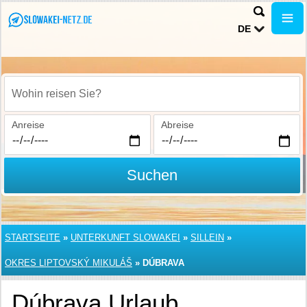
DE
Wohin reisen Sie?
Anreise
Abreise
Suchen
STARTSEITE
»
UNTERKUNFT SLOWAKEI
»
SILLEIN
»
OKRES LIPTOVSKÝ MIKULÁŠ
»
DÚBRAVA
Dúbrava Urlaub