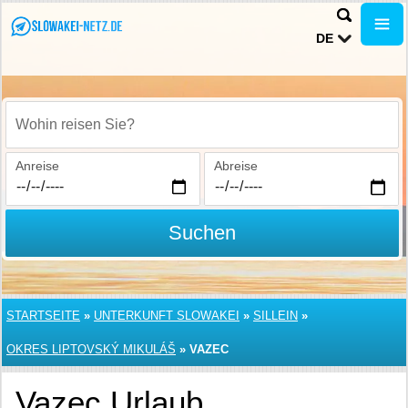
DE
Wohin reisen Sie?
Anreise
Abreise
Suchen
STARTSEITE
»
UNTERKUNFT SLOWAKEI
»
SILLEIN
»
OKRES LIPTOVSKÝ MIKULÁŠ
»
VAZEC
Vazec Urlaub