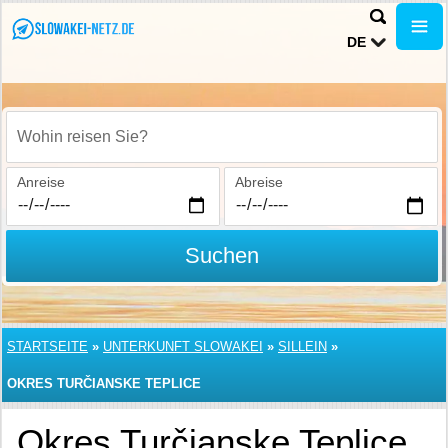
DE
Wohin reisen Sie?
Anreise
Abreise
Suchen
STARTSEITE
»
UNTERKUNFT SLOWAKEI
»
SILLEIN
»
OKRES TURČIANSKE TEPLICE
Okres Turčianske Teplice