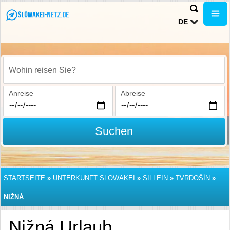
DE
Wohin reisen Sie?
Anreise
Abreise
Suchen
STARTSEITE
»
UNTERKUNFT SLOWAKEI
»
SILLEIN
»
TVRDOŠÍN
»
NIŽNÁ
Nižná Urlaub