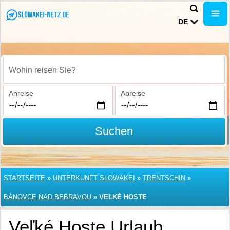
DE
Wohin reisen Sie?
Anreise
Abreise
Suchen
STARTSEITE
»
UNTERKUNFT SLOWAKEI
»
TRENTSCHIN
»
BÁNOVCE NAD BEBRAVOU
»
VEĽKÉ HOSTE
Veľké Hoste Urlaub