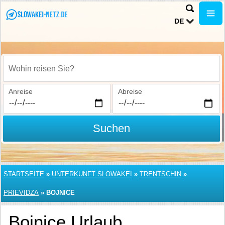
DE
Wohin reisen Sie?
Anreise
Abreise
Suchen
STARTSEITE
»
UNTERKUNFT SLOWAKEI
»
TRENTSCHIN
»
PRIEVIDZA
»
BOJNICE
Bojnice Urlaub