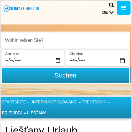
DE
Wohin reisen Sie?
Anreise
Abreise
Suchen
STARTSEITE
»
UNTERKUNFT SLOWAKEI
»
TRENTSCHIN
»
PRIEVIDZA
»
LIEŠŤANY
Liešťany Urlaub