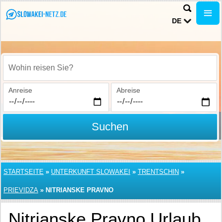
DE
Wohin reisen Sie?
Anreise
Abreise
Suchen
STARTSEITE
»
UNTERKUNFT SLOWAKEI
»
TRENTSCHIN
»
PRIEVIDZA
»
NITRIANSKE PRAVNO
Nitrianske Pravno Urlaub