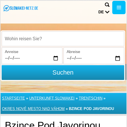
DE
Wohin reisen Sie?
Anreise
Abreise
Suchen
STARTSEITE
»
UNTERKUNFT SLOWAKEI
»
TRENTSCHIN
»
OKRES NOVÉ MESTO NAD VÁHOM
»
BZINCE POD JAVORINOU
Bzince Pod Javorinou